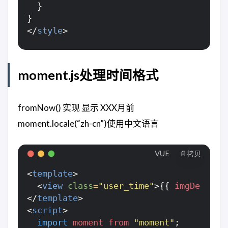
}
}
</
style
>
moment.js处理时间格式
fromNow() 实现 显示 XXX月前
moment.locale(“zh-cn”)使用中文语言
VUE
📄拷贝
<
template
>
<
view
class
=
"user_time"
>{{
imgDetail
.
</
template
>
<
script
>
import
moment
from
"moment"
;