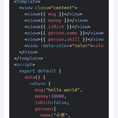
<
template
>
<
view
class
=
"content"
>
<
view
>{{
msg
}}</
view
>
<
view
>{{
money
}}</
view
>
<
view
>{{
isRich
}}</
view
>
<
view
>{{
person
.
name
}}</
view
>
<
view
>{{
person
.
skill
}}</
view
>
<
view
:data-color
=
"color"
>
color
</
vi
</
view
>
</
template
>
<
script
>
export
default
{
data
()
{
return
{
msg
:
"hello world"
,
money
:
10000
,
isRich
:
false
,
person
:
{
name
:
"小羊"
,