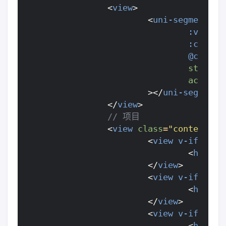
<
view
>
<
uni-segmented-
:values
:curren
@clickI
style
-t
active
-
></
uni-segmente
</
view
>
<
view
class
=
"content"
>
<
view
v-if
=
"cur
<
home-r
</
view
>
<
view
v-if
=
"cur
<
home-c
</
view
>
<
view
v-if
=
"cur
<
home-n