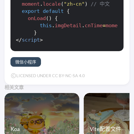
moment
.
locale
(
"zh-cn"
)
export
default
{
onLoad
()
{
this
.
imgDetail
.
cnTime
=
moment
(
th
}
</
script
>
微信小程序
LICENSED UNDER CC BY-NC-SA 4.0
相关文章
Koa
Vite配置文件