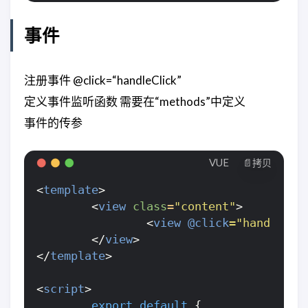
事件
注册事件 @click=“handleClick”
定义事件监听函数 需要在“methods”中定义
事件的传参
VUE
📄拷贝
<
template
>
<
view
class
=
"content"
>
<
view
@click
="handelCli
</
view
>
</
template
>
<
script
>
export
default
{