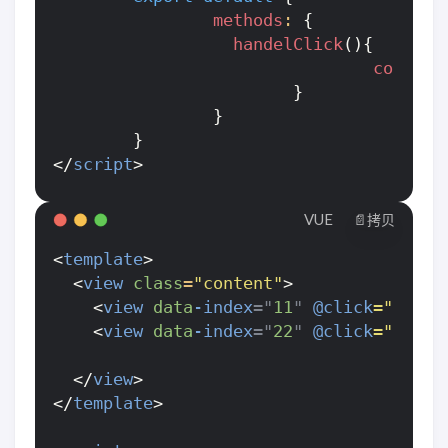
methods
:
{
handelClick
(){
console
}
}
}
</
script
>
VUE
📄拷贝
<
template
>
<
view
class
=
"content"
>
<
view
data
-index
="
11
"
@click
="hande
<
view
data
-index
="
22
"
@click
="hande
</
view
>
</
template
>