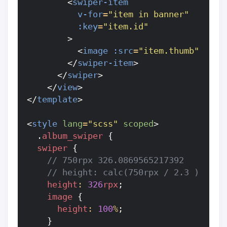
<
swiper-item
v-for
=
"item in banner"
:key
=
"item.id"
>
<
image
:src
=
"item.thumb"
></
im
</
swiper-item
>
</
swiper
>
</
view
>
</
template
>
<
style
lang
=
"scss"
scoped
>
.
album_swiper
{
swiper
{
height
:
326
rpx
;
image
{
height
:
100
%
;
}