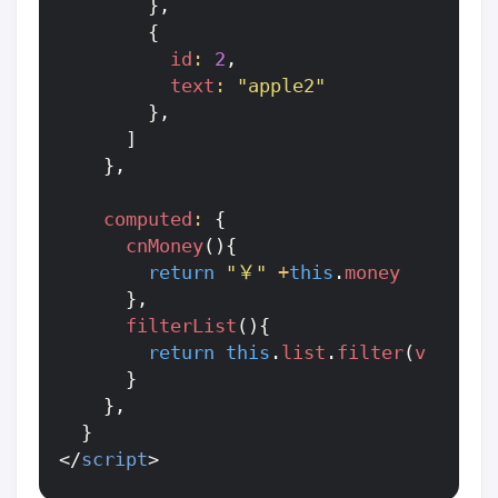
},
{
id
:
2
,
text
:
"apple2"
},
]
},
computed
:
{
cnMoney
(){
return
"￥"
+
this
.
money
},
filterList
(){
return
this
.
list
.
filter
(
v
=>
v
.
}
},
}
</
script
>