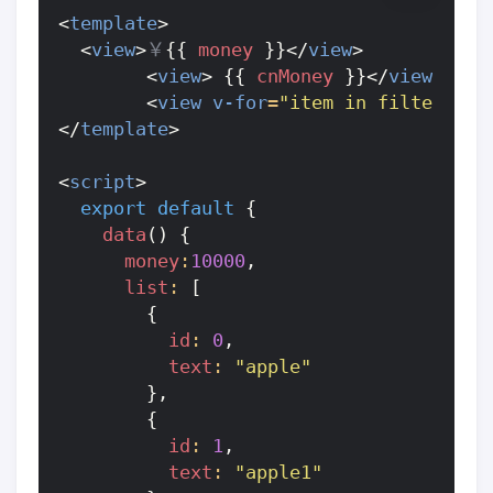
<
template
>
<
view
>
￥
{{
money
}}</
view
>
<
view
>
{{
cnMoney
}}</
view
>
<
view
v-for
=
"item in filterList
</
template
>
<
script
>
export
default
{
data
()
{
money
:
10000
,
list
:
[
{
id
:
0
,
text
:
"apple"
},
{
id
:
1
,
text
:
"apple1"