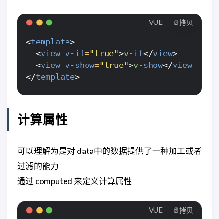
VUE
📄拷贝
<
template
>
<
view
v-if
=
"true"
>
v
-if
</
view
>
<
view
v-show
=
"true"
>
v
-show
</
view
>
</
template
>
计算属性
可以理解为是对 data中的数据提供了一种加工或者
过滤的能力
通过 computed 来定义计算属性
VUE
📄拷贝