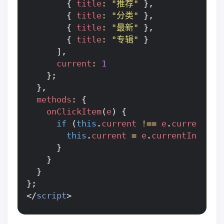
{
title
:
"推荐"
},
{
title
:
"分类"
},
{
title
:
"最新"
},
{
title
:
"专辑"
}
],
current
:
1
};
},
methods
:
{
onClickItem
(
e
)
{
if
(
this
.
current
!==
e
.
currentInd
this
.
current
=
e
.
currentIndex
;
}
}
}
};
</
script
>