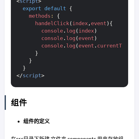
<
script
>
export
default
{
methods
:
{
handelClick
(
index
,
event
){
console
.
log
(
index
)
console
.
log
(
event
)
console
.
log
(
event
.
currentTarget
}
}
}
</
script
>
组件
组件的定义
在src目录下新建 文件夹 components 用来存放组