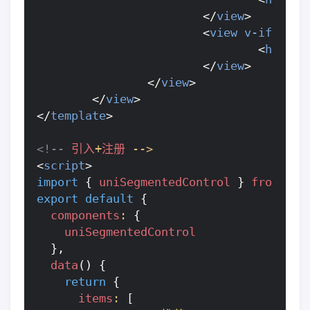
</
view
>
<
view
v-if
=
"cur
<
home-a
</
view
>
</
view
>
</
view
>
</
template
>
<!--
引入
+
注册
-->
<
script
>
import
{
uniSegmentedControl
}
from
"@d
export
default
{
components
:
{
uniSegmentedControl
},
data
()
{
return
{
items
:
[