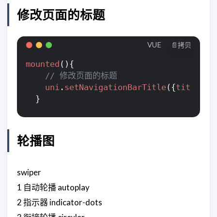
修改页面的标题
VUE
📄拷贝
mounted
(){
uni
.
setNavigationBarTitle
({
title
:
"
}
轮播图
swiper
1 自动轮播 autoplay
2 指示器 indicator-dots