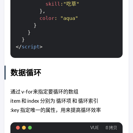
skill
:
"吃草"
},
color
:
"aqua"
}
}
}
</
script
>
数据循环
通过 v-for来指定要循环的数组
item 和 index 分别为 循环项 和 循环索引
:key 指定唯一的属性，用来提高循环效率
VUE
📄拷贝