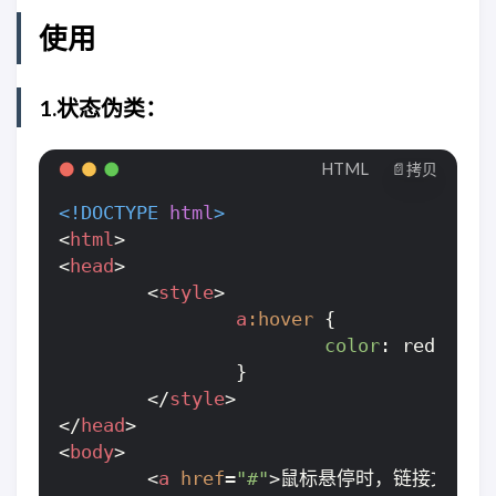
使用
1.状态伪类：
HTML
📄拷贝
<!DOCTYPE 
html
>
<
html
>
<
head
>
<
style
>
a
:hover
 {

color
: red;

		}

</
style
>
</
head
>
<
body
>
<
a
href
=
"#"
>
鼠标悬停时，链接文字变