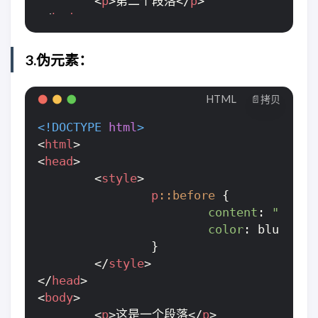
<
p
>
第二个段落
</
p
>
</
body
>
</
html
>
3.伪元素：
HTML
📄拷贝
<!DOCTYPE 
html
>
<
html
>
<
head
>
<
style
>
p
::before
 {

content
: 
"在段落
color
: blue;

		}

</
style
>
</
head
>
<
body
>
<
p
>
这是一个段落
</
p
>