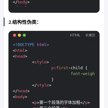
</
body
>
</
html
>
2.结构性伪类：
HTML
📄拷贝
<!DOCTYPE 
html
>
<
html
>
<
head
>
<
style
>
p
:first
-child {

font-weight
: bol
		}

</
style
>
</
head
>
<
body
>
<
p
>
第一个段落的字体加粗
</
p
>