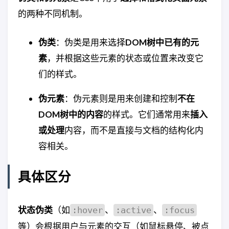
的两种不同机制。
伪类
：伪类是用来选择
DOM树中已有的元
素
，并根据这些元素的状态或位置来改变它
们的样式。
伪元素
：伪元素则是用来创建和控制
不在
DOM树中的内容
的样式。它们通常用来
插入
或处理
内容，而不是直接与文档的结构化内
容相关。
具体区分
状态伪类
（如
、
、
:hover
:active
:focus
等）会根据用户与元素的交互（如鼠标悬停、被点