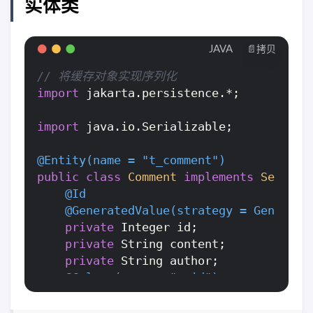
实体类
// 查询
@Cacheable(cacheNames = "comment",u
JAVA
📄拷贝
public
 Comment 
findById
(
int
 comment
// 将缓存对象实现序列化
        Optional<Comment> optional = com
import
 jakarta.persistence.*;

if
(optional.isPresent()){

return
 optional.get();

import
 java.io.Serializable;

        }

return
null
;

@Entity(name = "t_comment")
    }

public
class
Comment
implements
Seriali
// 更新
@Id
@CachePut(cacheNames = "comment
@GeneratedValue(strategy = Generati
public
 Comment 
updateComment
(Commen
private
 Integer id;

        commentRepository.updateComment(
private
 String content;

return
 comment;

private
 String author;

    }

@Column(name = "a_id")
// 删除
private
 Integer aId;

@CacheEvict(cacheNames = "comment")
public
void
deleteComment
(
int
 comme