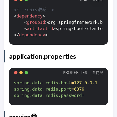
<!--redis依赖-->
<
dependency
>
<
groupId
>
org.springframework.boot
</
<
artifactId
>
spring-boot-starter-dat
</
dependency
>
application.properties
PROPERTIES
📄拷贝
spring.data.redis.host
=
127.0.0.1
spring.data.redis.port
=
6379
spring.data.redis.password
=
service类