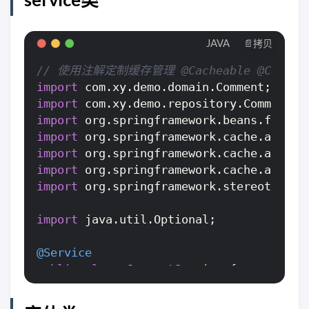
JAVA
📄拷贝
// 使用注解定制缓存管理 @Cacheable @CachePut
import
import
import
import
import
import
import
 org.springframework.stereotype.Se
import
 java.util.Optional;

@Service
public
class
CommentService
 {

@Autowired
private
 CommentRepository commentRep