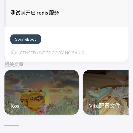
        commentRepository.deleteById(com
测试前开启
redis
服务
    }

SpringBoot
LICENSED UNDER CC BY-NC-SA 4.0
相关文章
Koa
Vite配置文件