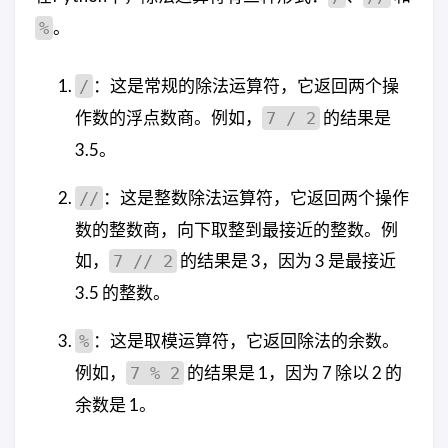
            labels = torch.tensor(labels
    model.to(DEVICE)

。
%
            loss = loss_fn(outputs, labe
    image = image.unsqueeze(
0
)  
# 添加
            total_test_loss = total_test
    image = image.to(DEVICE)

：这是常规的除法运算符，它返回两个操
/
# 计算正确率
作数的浮点数商。例如，
的结果是
7 / 2
    model.
eval
()

            accuracy = (outputs.argmax(
with
 torch.no_grad():

3.5。
            total_accuracy = total_accur
        output = model(image)

    predicted_class = torch.argmax(outp
：这是整数除法运算符，它返回两个操作
//
print
(
"整体测试集上的Loss:{}"
.
format
(
    predicted_label = data_class[predic
print
(
"整体测试集上的正确率：{}"
.
forma
数的整数商，向下取整到最接近的整数。例
    writer.add_scalar(
"test_loss"
, tota
如，
的结果是 3，因为 3 是最接近
7 // 2
# 将图像和预测结果添加到大的图像中
    writer.add_scalar(
"test_accuracy"
, 
    ax = axes[i // 
5
, i % 
5
] 
if
 num_row
3.5 的整数。
    total_test_step = total_test_step +
    ax.set_title(
"Predicted: {}"
.
format
    train_losses.append(loss.item())  
    ax.axis(
'off'
)

：这是取模运算符，它返回除法的余数。
%
torch.save(net, 
"net100.pth"
)

    ax.imshow(image.squeeze().permute(
1
例如，
的结果是 1，因为 7 除以 2 的
7 % 2
plt.figure()

余数是 1。
# 隐藏多余的子图
plt.plot(train_losses, label=
'Training 
for
 j 
in
range
(num_images, num_rows * nu
plt.xlabel(
'epoch'
)
