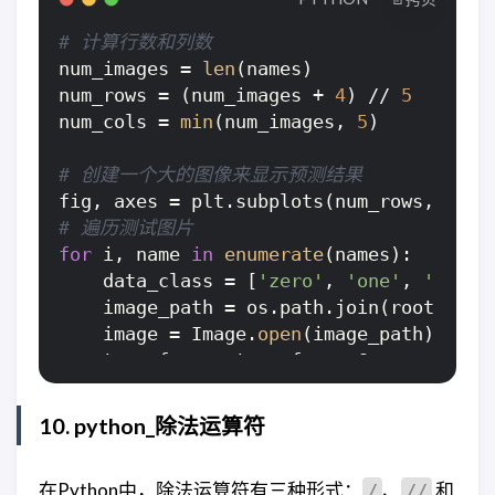
        loss.backward()  
# 反向传播
        optimizer.step()  
# 优化器对参数
# 计算行数和列数
        total_train_step = total_train_
num_images = 
len
(names)

if
 total_train_step % 
40
 == 
0
: 
num_rows = (num_images + 
4
) // 
5
# 向
            end_time = time.time()

num_cols = 
min
(num_images, 
5
)

print
(
"训练次数：{},loss:{}"
.
print
(
"耗时：{}"
.
format
(end_
# 创建一个大的图像来显示预测结果
            start_time = time.time()

fig, axes = plt.subplots(num_rows, num_
            writer.add_scalar(
"train_lo
# 遍历测试图片
for
 i, name 
in
enumerate
(names):

    net.
eval
()  
# 设置模型为评估/推理模式
    data_class = [
'zero'
, 
'one'
, 
'two'
,
# 评估模型（测试）
    image_path = os.path.join(root_path,
    total_test_loss = 
0
    image = Image.
open
(image_path)

    total_accuracy = 
0
# 正确率
    transform = transforms.Compose([tra
with
 torch.no_grad():

                                    tran
for
 data 
in
 test_dataloader:

    image = transform(image)

10. python_除法运算符
            imgs, labels = data

            imgs, labels = imgs.to(DEVIC
    model = Net()  
# 创建模型实例
            outputs = net(imgs)

在Python中，除法运算符有三种形式：
、
和
/
//
    model = torch.load(
"net100.pth"
, ma