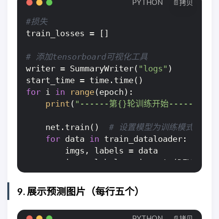
PYTHON
📄拷贝
#损失
train_losses = []

# 添加tensorboard可视化工具
writer = SummaryWriter(
"logs"
)

for
 i 
in
range
(epoch):

print
(
"------第{}轮训练开始------"
.
fo
    net.train()  
# 设置模型为训练模式，只有 Dro
for
 data 
in
 train_dataloader:

        imgs, labels = data

        imgs, labels = imgs.to(DEVICE), 
        outputs = net(imgs)

        labels = torch.tensor(labels, dt
9. 展示预测图片（每行五个）
        loss = loss_fn(outputs, labels)

        optimizer.zero_grad()  
# 梯度清
PYTHON
📄拷贝