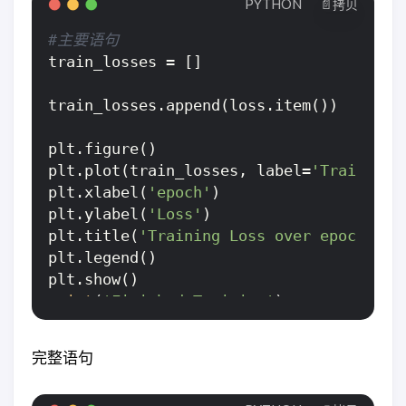
PYTHON
📄拷贝
#主要语句
train_losses = []

train_losses.append(loss.item())

plt.figure()

plt.plot(train_losses, label=
'Training 
plt.xlabel(
'epoch'
)

plt.ylabel(
'Loss'
)

plt.title(
'Training Loss over epoch'
)

plt.legend()

print
(
'Finished Training'
)

完整语句