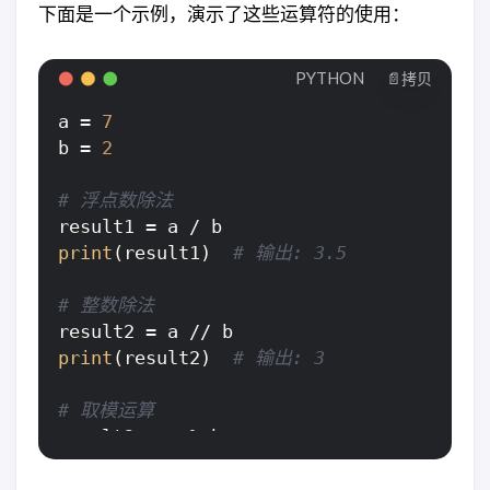
    axes[j // 
5
, j % 
5
].axis(
'off'
)

下面是一个示例，演示了这些运算符的使用：
plt.ylabel(
'Loss'
)

plt.title(
'Training Loss over epoch'
)

plt.tight_layout()  
# 调整子图布局
plt.legend()

PYTHON
📄拷贝
a = 
7
print
(
'Finished Training'
)

b = 
2
# 浮点数除法
print
(result1)  
# 输出: 3.5
# 整数除法
print
(result2)  
# 输出: 3
# 取模运算
print
(result3)  
# 输出: 1